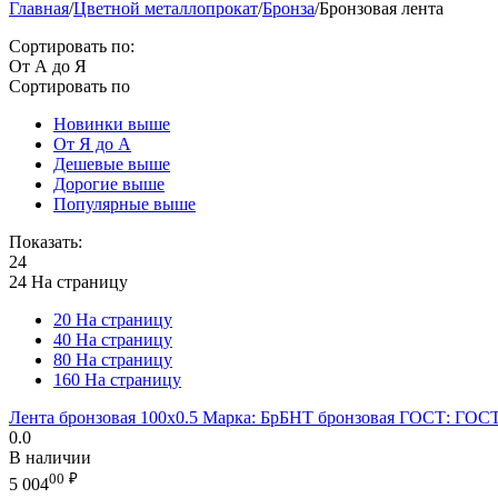
Главная
/
Цветной металлопрокат
/
Бронза
/
Бронзовая лента
Сортировать по:
От А до Я
Сортировать по
Новинки выше
От Я до А
Дешевые выше
Дорогие выше
Популярные выше
Показать:
24
24 На страницу
20 На страницу
40 На страницу
80 На страницу
160 На страницу
Лента бронзовая 100х0.5 Марка: БрБНТ бронзовая ГОСТ: ГОСТ
0.0
В наличии
00
₽
5 004