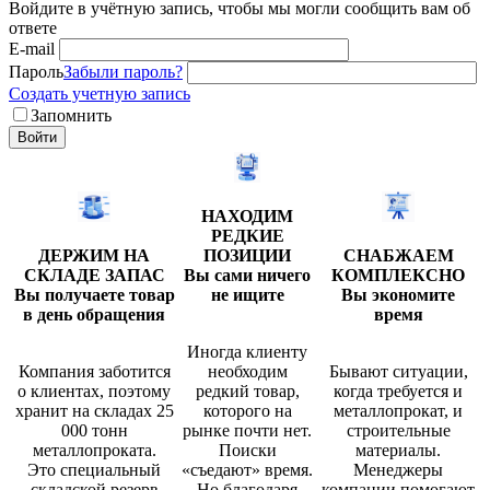
Войдите в учётную запись, чтобы мы могли сообщить вам об
ответе
E-mail
Пароль
Забыли пароль?
Создать учетную запись
Запомнить
Войти
НАХОДИМ
РЕДКИЕ
ДЕРЖИМ НА
ПОЗИЦИИ
СНАБЖАЕМ
СКЛАДЕ ЗАПАС
Вы сами ничего
КОМПЛЕКСНО
Вы получаете товар
не ищите
Вы экономите
в день обращения
время
Иногда клиенту
Компания заботится
необходим
Бывают ситуации,
о клиентах, поэтому
редкий товар,
когда требуется и
хранит на складах 25
которого на
металлопрокат, и
000 тонн
рынке почти нет.
строительные
металлопроката.
Поиски
материалы.
Это специальный
«съедают» время.
Менеджеры
складской резерв
Но благодаря
компании помогают