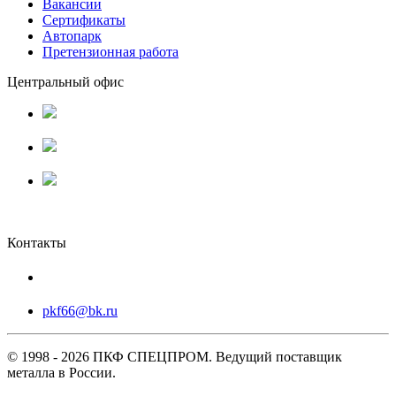
Вакансии
Сертификаты
Автопарк
Претензионная работа
Центральный офис
г. Люберцы, Котельнический
проезд 27А
Режим работы:
Пн-Пт 9.00 - 18.00
ООО ПКФ "СПЕЦПРОМ"
ОГРН:
1196658019865
ИНН:
6670480138
Контакты
+7 (495) 127-15-51
pkf66@bk.ru
© 1998 - 2026 ПКФ СПЕЦПРОМ. Ведущий поставщик
металла в России.