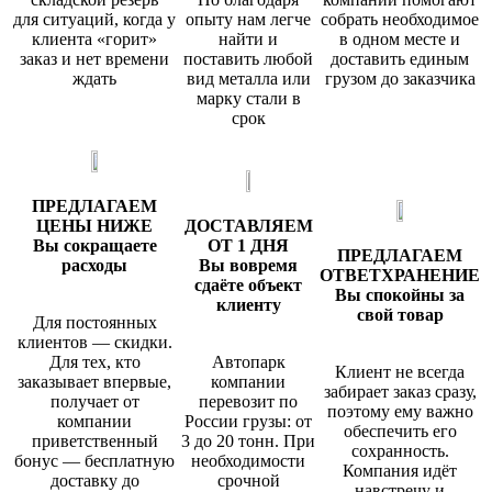
для ситуаций, когда у
опыту нам легче
собрать необходимое
клиента «горит»
найти и
в одном месте и
заказ и нет времени
поставить любой
доставить единым
ждать
вид металла или
грузом до заказчика
марку стали в
срок
ПРЕДЛАГАЕМ
ЦЕНЫ НИЖЕ
ДОСТАВЛЯЕМ
Вы сокращаете
ОТ 1 ДНЯ
ПРЕДЛАГАЕМ
расходы
Вы вовремя
ОТВЕТХРАНЕНИЕ
сдаëте объект
Вы спокойны за
клиенту
свой товар
Для постоянных
клиентов — скидки.
Для тех, кто
Автопарк
Клиент не всегда
заказывает впервые,
компании
забирает заказ сразу,
получает от
перевозит по
поэтому ему важно
компании
России грузы: от
обеспечить его
приветственный
3 до 20 тонн. При
сохранность.
бонус — бесплатную
необходимости
Компания идёт
доставку до
срочной
навстречу и