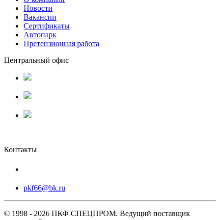
Новости
Вакансии
Сертификаты
Автопарк
Претензионная работа
Центральный офис
г. Люберцы, Котельнический
проезд 27А
Режим работы:
Пн-Пт 9.00 - 18.00
ООО ПКФ "СПЕЦПРОМ"
ОГРН:
1196658019865
ИНН:
6670480138
Контакты
+7 (495) 127-15-51
pkf66@bk.ru
© 1998 - 2026 ПКФ СПЕЦПРОМ. Ведущий поставщик